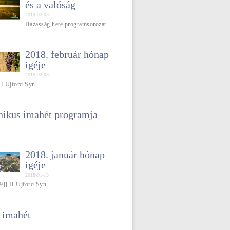
és a valóság
2018-02-03
Házasság hete programsorozat
2018. február hónap
igéje
2018-02-03
 H Ujford Syn
ikus imahét programja
2018. január hónap
igéje
2018-01-13
9]] H Ujford Syn
 imahét