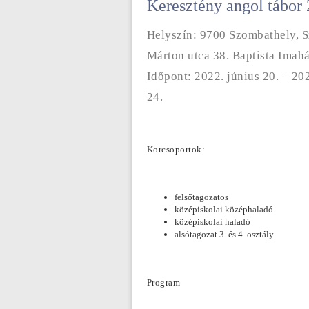
Keresztény angol tábor
Helyszín: 9700 Szombathely, S
Márton utca 38. Baptista Imahá
Időpont: 2022. június 20. – 20
24.
Korcsoportok:
felsőtagozatos
középiskolai középhaladó
középiskolai haladó
alsótagozat 3. és 4. osztály
Program