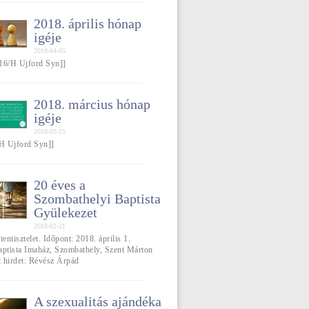
2018. április hónap
igéje
2018-04-05
16/H Ujford Syn]]
2018. március hónap
igéje
2018-03-15
/H Ujford Syn]]
20 éves a
Szombathelyi Baptista
Gyülekezet
2018-02-21
tentisztelet. Időpont: 2018. április 1.
aptista Imaház, Szombathely, Szent Márton
t hirdet: Révész Árpád
A szexualitás ajándéka