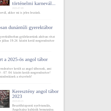
történelmi karnevál...
2025-07-09
rnevál, akkor mi is jelen leszünk.
an dunántúli gyerektábor
yerektáborban gyülekezetünk aktívan részt
r július 19-24. között kerül megrendezésre
rt a 2025-ös angol tábor
rendezésre került az angol táborunk, ami
 - 07. 04. között került megrendezésre!
indenkinek a részvételt!
Keresztény angol tábor
2023
2023-03-21
Beszédközpontú nyelvtanulás,
Angolszász kultúrák bemutatása.