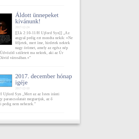
Áldott ünnepeket
kívánunk!
2017-12-24
[[Lk 2:10-11/H Ujford Syn]] „Az
angyal pedig ezt mondta nekik: »Ne
féljetek, mert íme, hirdetek nektek
nagy örömet, amely az egész nép
Üdvözítő született ma nektek, aki az Úr
 Dávid városában.«”
2017. december hónap
igéje
2017-12-10
H Ujford Syn „Mert az az Isten iránti
gy parancsolatait megtartjuk, az ő
ai pedig nem nehezek.”