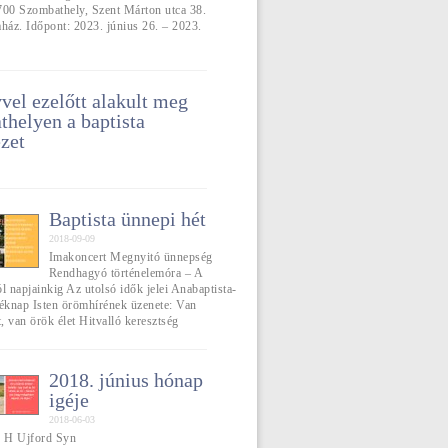
700 Szombathely, Szent Márton utca 38.
aház. Időpont: 2023. június 26. – 2023.
vel ezelőtt alakult meg
helyen a baptista
zet
Baptista ünnepi hét
2018-09-09
Imakoncert Megnyitó ünnepség
Rendhagyó történelemóra – A
l napjainkig Az utolsó idők jelei Anabaptista-
léknap Isten örömhírének üzenete: Van
 van örök élet Hitvalló keresztség
2018. június hónap
igéje
2018-06-03
] H Ujford Syn