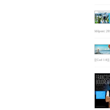
Időpont: 201
[[Csel 1:8]