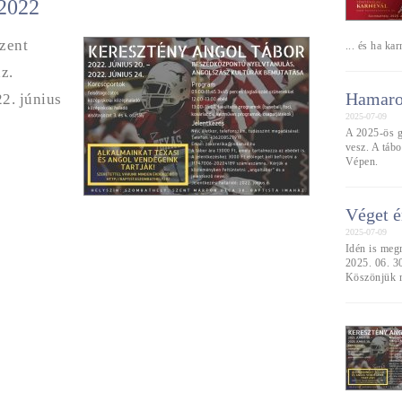
 2022
zent
... és ha ka
z.
Hamaros
22. június
2025-07-09
A 2025-ös g
vesz. A tábo
Vépen.
Véget é
2025-07-09
Idén is meg
2025. 06. 30
Köszönjük m