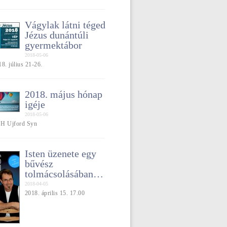
Vágylak látni téged
Jézus dunántúli
gyermektábor
2018-05-06
8. július 21-26.
2018. május hónap
igéje
2018-05-06
] H Ujford Syn
Isten üzenete egy
bűvész
tolmácsolásában…
2018-04-05
2018. április 15. 17.00