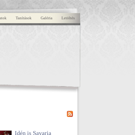
atok
Tanítások
Galéria
Letöltés
Idén is Savaria