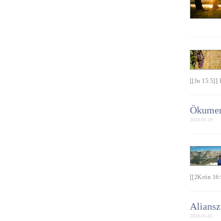
[[Jn 15:5]]
Ökumen
2018-01-19
[[2Krón 16:
Aliansz
2018-01-05