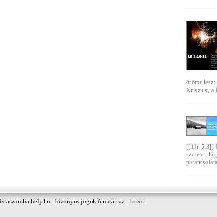
öröme lesz: 
Krisztus, a
[[1Jn 5:3]] 
szeretet, ho
parancsolat
istaszombathely.hu - bizonyos jogok fenntartva -
licenc