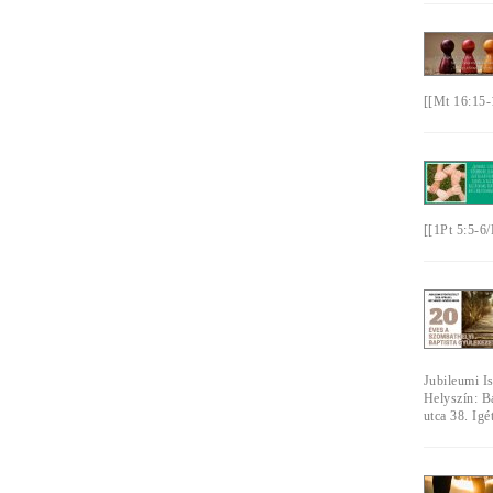
[[Mt 16:15-
[[1Pt 5:5-6
Jubileumi Is
Helyszín: B
utca 38. Igé