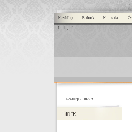
Kezdőlap
Rólunk
Kapcsolat
Ör
Linkajánló
Kezdőlap
»
Hírek
»