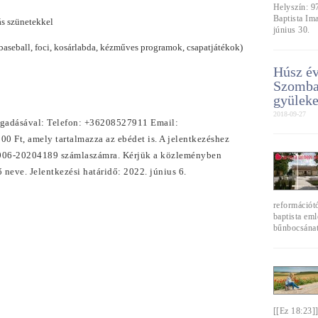
Helyszín: 9
Baptista Im
s szünetekkel
június 30.
baseball, foci, kosárlabda, kézműves programok, csapatjátékok)
Húsz év
Szombat
gyüleke
2018-09-27
megadásával: Telefon: +36208527911 Email:
00 Ft, amely tartalmazza az ebédet is. A jelentkezéshez
47006-20204189 számlaszámra. Kérjük a közleményben
ő neve. Jelentkezési határidő: 2022. június 6.
reformációtó
baptista em
bűnbocsánat,
[[Ez 18:23]