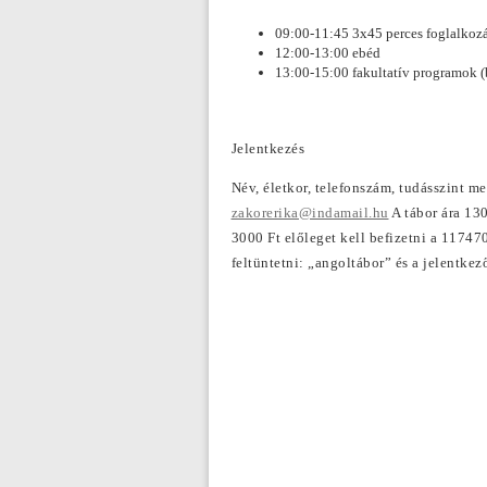
09:00-11:45 3x45 perces foglalkozá
12:00-13:00 ebéd
13:00-15:00 fakultatív programok (
Jelentkezés
Név, életkor, telefonszám, tudásszint 
zakorerika@indamail.hu
A tábor ára 130
3000 Ft előleget kell befizetni a 117
feltüntetni: „angoltábor” és a jelentkez