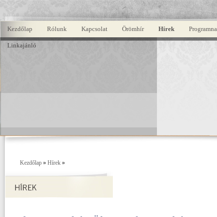
Kezdőlap
Rólunk
Kapcsolat
Örömhír
Hírek
Programna
Linkajánló
Kezdőlap
»
Hírek
»