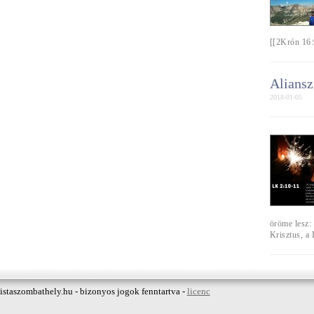
[[2Krón 16:
Aliansz
2018-01-05
öröme lesz: 
Krisztus, a
istaszombathely.hu - bizonyos jogok fenntartva -
licenc