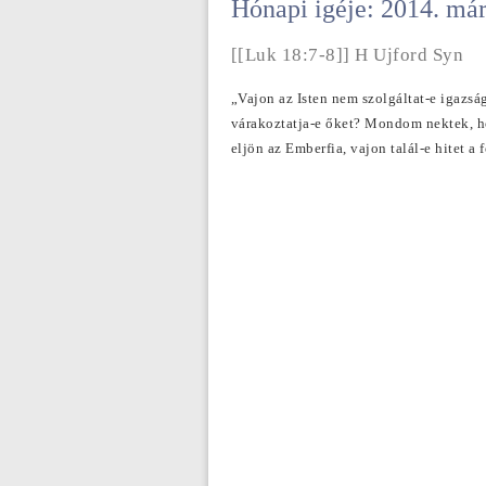
Hónapi igéje: 2014. már
[[Luk 18:7-8]] H Ujford Syn
„Vajon az Isten nem szolgáltat-e igazsá
várakoztatja-e őket? Mondom nektek, h
eljön az Emberfia, vajon talál-e hitet a