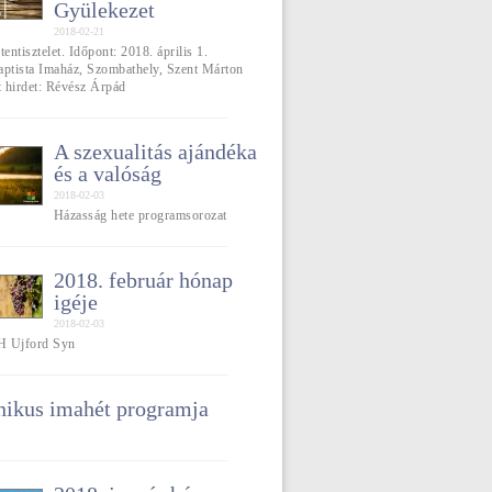
Gyülekezet
2018-02-21
tentisztelet. Időpont: 2018. április 1.
aptista Imaház, Szombathely, Szent Márton
t hirdet: Révész Árpád
A szexualitás ajándéka
és a valóság
2018-02-03
Házasság hete programsorozat
2018. február hónap
igéje
2018-02-03
 H Ujford Syn
ikus imahét programja