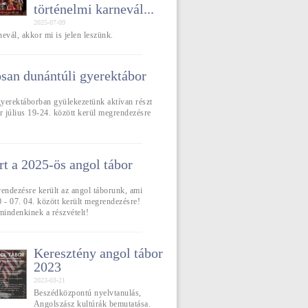
történelmi karnevál...
2025-07-09
rnevál, akkor mi is jelen leszünk.
an dunántúli gyerektábor
yerektáborban gyülekezetünk aktívan részt
r július 19-24. között kerül megrendezésre
rt a 2025-ös angol tábor
rendezésre került az angol táborunk, ami
 - 07. 04. között került megrendezésre!
indenkinek a részvételt!
Keresztény angol tábor
2023
2023-03-21
Beszédközpontú nyelvtanulás,
Angolszász kultúrák bemutatása.