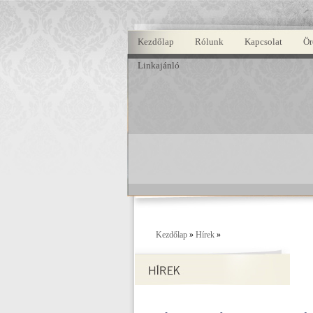
Kezdőlap
Rólunk
Kapcsolat
Ör
Linkajánló
Kezdőlap
»
Hírek
»