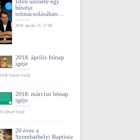
Isten üzenete egy
bűvész
tolmácsolásában…
2018-04-05
2018. április 15. 17.00
2018. április hónap
igéje
2018-04-05
16/H Ujford Syn]]
2018. március hónap
igéje
2018-03-15
/H Ujford Syn]]
20 éves a
Szombathelyi Baptista