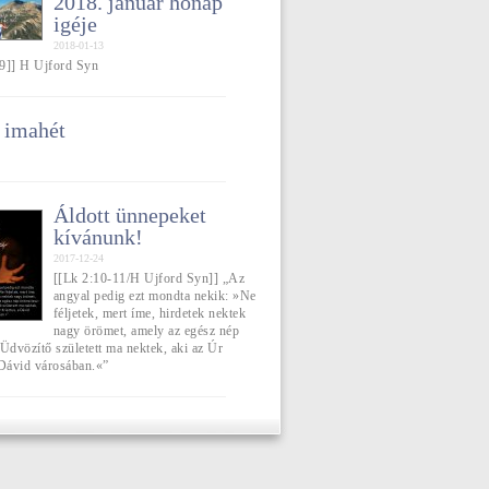
2018. január hónap
igéje
2018-01-13
9]] H Ujford Syn
 imahét
Áldott ünnepeket
kívánunk!
2017-12-24
[[Lk 2:10-11/H Ujford Syn]] „Az
angyal pedig ezt mondta nekik: »Ne
féljetek, mert íme, hirdetek nektek
nagy örömet, amely az egész nép
Üdvözítő született ma nektek, aki az Úr
 Dávid városában.«”