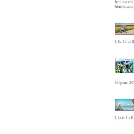
baptista em
bűnbocsánat,
[[Ez 18:23]
Időpont: 201
[[Csel 1:8]