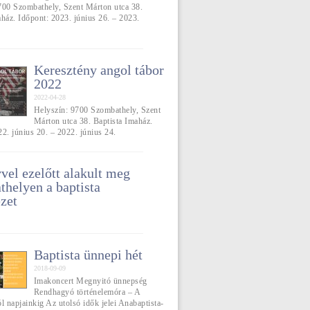
700 Szombathely, Szent Márton utca 38.
aház. Időpont: 2023. június 26. – 2023.
Keresztény angol tábor
2022
2022-04-28
Helyszín: 9700 Szombathely, Szent
Márton utca 38. Baptista Imaház.
2. június 20. – 2022. június 24.
vel ezelőtt alakult meg
helyen a baptista
zet
Baptista ünnepi hét
2018-09-09
Imakoncert Megnyitó ünnepség
Rendhagyó történelemóra – A
l napjainkig Az utolsó idők jelei Anabaptista-