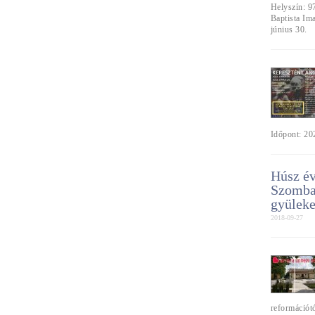
Helyszín: 9
Baptista Im
június 30.
Időpont: 202
Húsz év
Szombat
gyüleke
2018-09-27
reformációtó