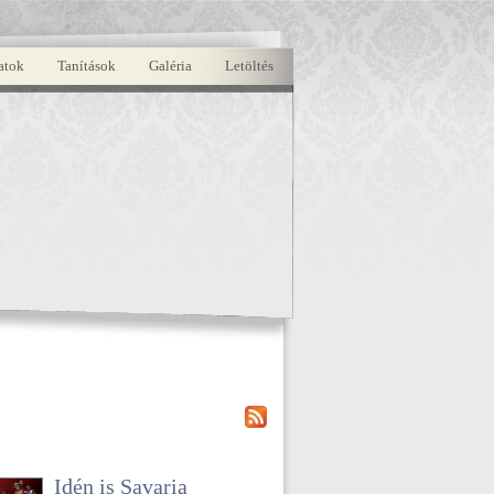
atok
Tanítások
Galéria
Letöltés
Idén is Savaria