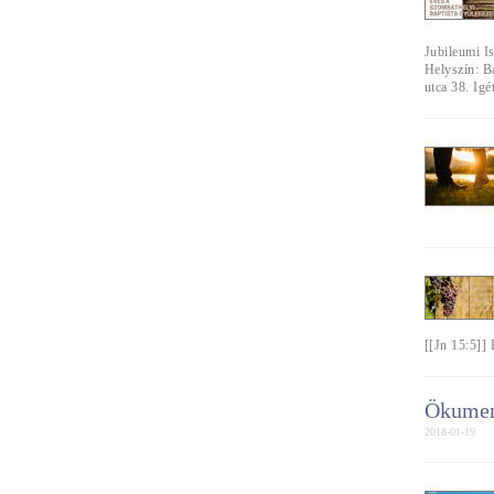
Jubileumi Is
Helyszín: B
utca 38. Igé
[[Jn 15:5]]
Ökumen
2018-01-19