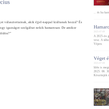
cius
... és ha ka
got választottainak, akik éjjel-nappal kiáltanak hozzá? És
Hamaros
ogy igazságot szolgáltat nekik hamarosan. De amikor
2025-07-09
 földön?”
A 2025-ös g
vesz. A tábo
Vépen.
Véget é
2025-07-09
Idén is meg
2025. 06. 30
Köszönjük m