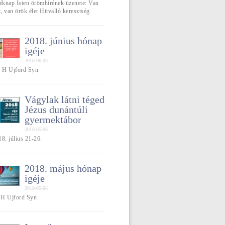
léknap Isten örömhírének üzenete: Van
 van örök élet Hitvalló keresztség
2018. június hónap
igéje
2018-06-03
] H Ujford Syn
Vágylak látni téged
Jézus dunántúli
gyermektábor
2018-05-06
8. július 21-26.
2018. május hónap
igéje
2018-05-06
] H Ujford Syn