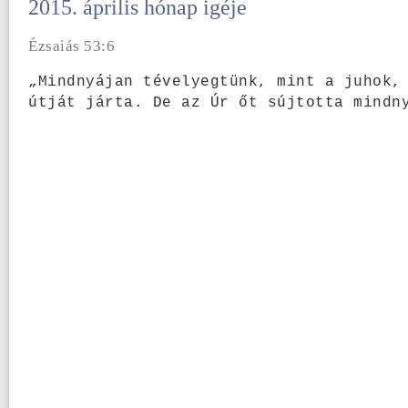
2015. április hónap igéje
Ézsaiás 53:6
„Mindnyájan tévelyegtünk, mint a juhok,
útját járta. De az Úr őt sújtotta mindn