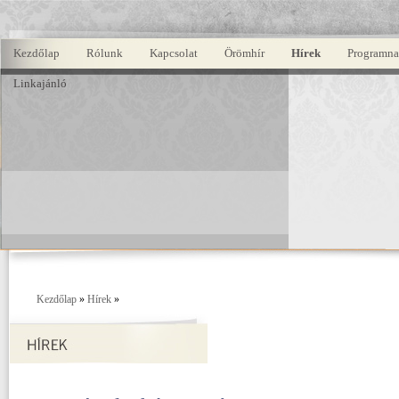
Kezdőlap
Rólunk
Kapcsolat
Örömhír
Hírek
Programna
Linkajánló
Kezdőlap
»
Hírek
»