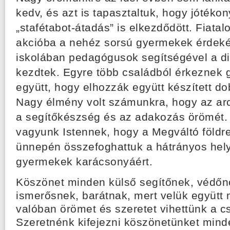
kedv, és azt is tapasztaltuk, hogy jótékon
„stafétabot-átadás” is elkezdődött. Fiatalo
akcióba a nehéz sorsú gyermekek érdeké
iskolában pedagógusok segítségével a di
kezdtek. Egyre több családból érkeznek 
együtt, hogy elhozzák együtt készített do
Nagy élmény volt számunkra, hogy az arc
a segítőkészség és az adakozás örömét. 
vagyunk Istennek, hogy a Megváltó földre
ünnepén összefoghattuk a hátrányos hely
gyermekek karácsonyáért.
Köszönet minden külső segítőnek, védőnő
ismerősnek, barátnak, mert velük együtt
valóban örömet és szeretet vihettünk a c
Szeretnénk kifejezni köszönetünket minde