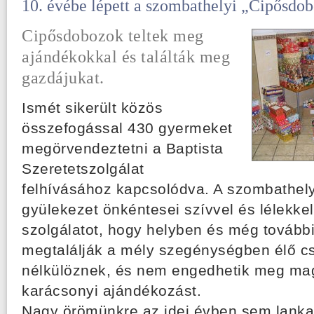
10. évébe lépett a szombathelyi „Cipősdob
Cipősdobozok teltek meg
ajándékokkal és találták meg
gazdájukat.
Ismét sikerült közös 
összefogással 430 gyermeket 
megörvendeztetni a Baptista 
Szeretetszolgálat 
felhívásához kapcsolódva. A szombathelyi
gyülekezet önkéntesei szívvel és lélekkel
szolgálatot, hogy helyben és még további
megtalálják a mély szegénységben élő csa
nélkülöznek, és nem engedhetik meg mag
karácsonyi ajándékozást.
Nagy örömünkre az idei évben sem lankad