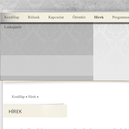
Kezdőlap
Rólunk
Kapcsolat
Örömhír
Hírek
Programna
Linkajánló
Kezdőlap
»
Hírek
»